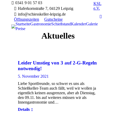
0341 9 01 57 03
KSL
e.V.
Haferkornstraße 7, 04129 Leipzig
info@schiesskeller-leipzig.de
Faceboo
Öffnungszeiten
Gutscheine
Startseite
Gastronomie
Schießstand
Kalender
Galerie
Preise
Aktuelles
Leider Umstieg von 3 auf 2-G-Regeln
notwendig!
5. November 2021
Liebe Sportfreunde, so schwer es uns als
Schießkeller-Team auch fällt, weil wir wollen ja
eigentlich keinen ausgrenzen, aber ab Dienstag,
den 09.11. bis auf weiteres müssen wir als
Innengastronomie und…
Details