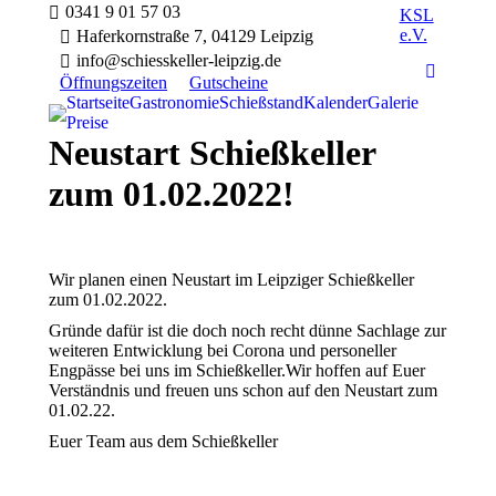
0341 9 01 57 03
KSL
e.V.
Haferkornstraße 7, 04129 Leipzig
info@schiesskeller-leipzig.de
Faceboo
Öffnungszeiten
Gutscheine
Startseite
Gastronomie
Schießstand
Kalender
Galerie
Preise
Neustart Schießkeller
zum 01.02.2022!
Wir planen einen Neustart im Leipziger Schießkeller
zum 01.02.2022.
Gründe dafür ist die doch noch recht dünne Sachlage zur
weiteren Entwicklung bei Corona und personeller
Engpässe bei uns im Schießkeller.Wir hoffen auf Euer
Verständnis und freuen uns schon auf den Neustart zum
01.02.22.
Euer Team aus dem Schießkeller