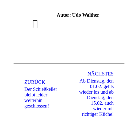
Autor:
Udo Walther
Kommentarnavigation
NÄCHSTES
Ab Dienstag, den
ZURÜCK
01.02. gehts
Der Schießkeller
wieder los und ab
bleibt leider
Vorheriger
Nächster
Dienstag, den
weiterhin
Beitrag:
Beitrag:
15.02. auch
geschlossen!
wieder mit
richtiger Küche!